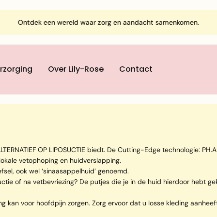
Ontdek een wereld waar zorg en aandacht samenkomen.
rzorging
Over Lily-Rose
Contact
ERNATIEF OP LIPOSUCTIE biedt. De Cutting-Edge technologie: PH.A2 a
 lokale vetophoping en huidverslapping.
eefsel, ook wel ‘sinaasappelhuid’ genoemd.
uctie of na vetbevriezing? De putjes die je in de huid hierdoor hebt
ng kan voor hoofdpijn zorgen. Zorg ervoor dat u losse kleding aanhee