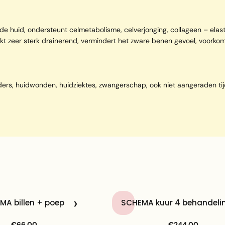
an de huid, ondersteunt celmetabolisme, celverjonging, collageen – elas
erkt zeer sterk drainerend, vermindert het zware benen gevoel, voorkom
aders, huidwonden, huidziektes, zwangerschap, ook niet aangeraden tij
MA billen + poep
SCHEMA kuur 4 behandeli
€66,00
€244,00