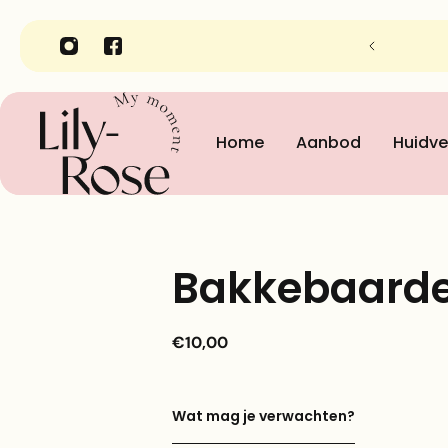
nheidsinstituut Lily-Rose in Gent
Home
Aanbod
Huidve
Bakkebaard
€10,00
Wat mag je verwachten?