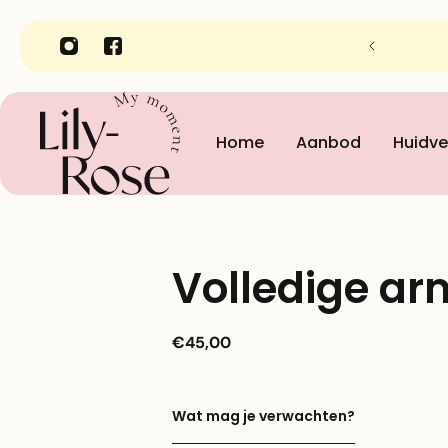
tuut Lily-Rose in Gent
Ontde
Home
Aanbod
Huidve
Volledige a
€45,00
Wat mag je verwachten?