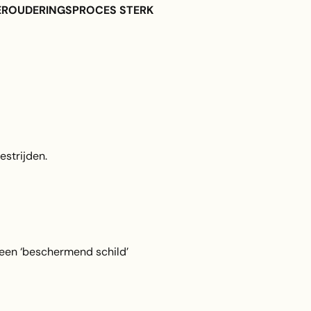
t VEROUDERINGSPROCES STERK
strijden.
 een ‘beschermend schild’