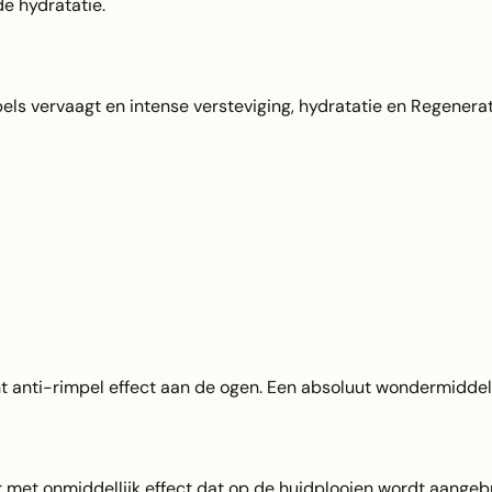
de hydratatie.
ls vervaagt en intense versteviging, hydratatie en Regenerati
nt anti-rimpel effect aan de ogen. Een absoluut wondermiddel
ller met onmiddellijk effect dat op de huidplooien wordt aangeb