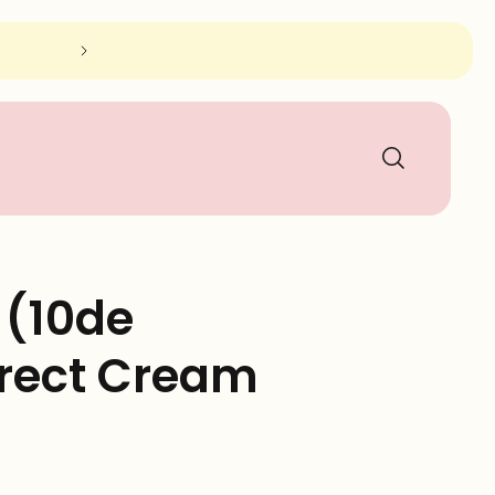
Je toevluchtsoord voor Juliette Armand gel
 (10de
rrect Cream