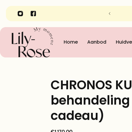
nheidsinstituut Lily-Rose in Gent
Home
Aanbod
Huidve
CHRONOS KUU
behandeling
cadeau)
€1.170,00