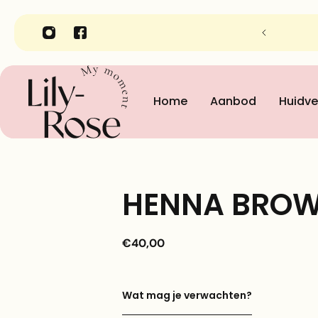
nheidsinstituut Lily-Rose in Gent
Home
Aanbod
Huidve
HENNA BROW
€40,00
Wat mag je verwachten?